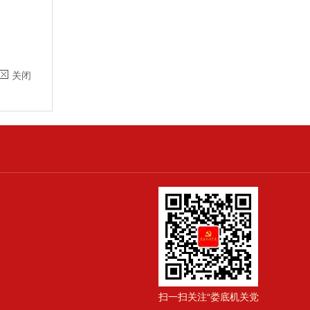
关闭
扫一扫关注“娄底机关党