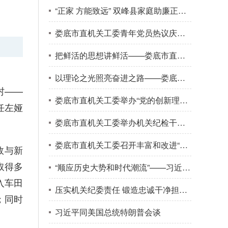
“正家 方能致远” 双峰县家庭助廉正清风
娄底市直机关工委青年党员热议庆祝中国共产党成立105周年大会
把鲜活的思想讲鲜活——娄底市直机关“党的创新理论我来讲”现场交流展示会侧记
以理论之光照亮奋进之路——娄底市直机关工委举办“党的创新理论我来讲”现场交流展示会
村——
娄底市直机关工委举办“党的创新理论我来讲”宣讲活动
任左娅
娄底市直机关工委举办机关纪检干部培训班
娄底市直机关工委召开丰富和改进“三会一课”内容和形式座谈会
效与新
取得多
“顺应历史大势和时代潮流”——习近平主席同普京总统会晤侧记
入车田
压实机关纪委责任 锻造忠诚干净担当纪检铁军——2025年度娄底市直单位机关纪委书记述职讲评会召开
；同时
习近平同美国总统特朗普会谈