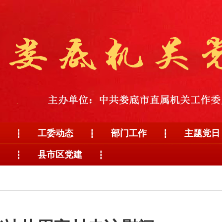
工委动态
部门工作
主题党日
┇
┇
┇
县市区党建
┇
┇