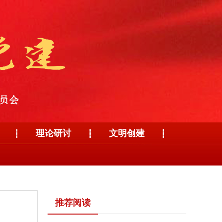
理论研讨
文明创建
┇
┇
┇
推荐阅读