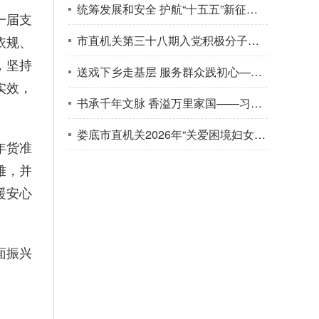
统筹发展和安全 护航“十五五”新征程——第五期“娄直·青视角”活动举办
一届支
依规、
市直机关第三十八期入党积极分子培训班开班 刘小辉出席开班式并作专题辅导
，坚持
送戏下乡走基层 服务群众践初心——娄底市地域文化传承研究中心联合省花鼓戏保护传承中心走进油溪桥村
实效，
书承千年文脉 香溢万里家国——习近平文化思想引领书香社会建设
娄底市直机关2026年“关爱困境妇女儿童·圆梦微心愿”公益募捐活动部署会召开
年货准
难，并
暖安心
面振兴