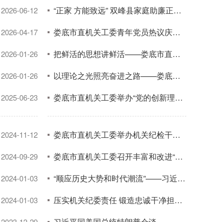
“正家 方能致远” 双峰县家庭助廉正清风
2026-06-12
娄底市直机关工委青年党员热议庆祝中国共产党成立105周年大会
2026-04-17
把鲜活的思想讲鲜活——娄底市直机关“党的创新理论我来讲”现场交流展示会侧记
2026-01-26
以理论之光照亮奋进之路——娄底市直机关工委举办“党的创新理论我来讲”现场交流展示会
2026-01-26
娄底市直机关工委举办“党的创新理论我来讲”宣讲活动
2025-06-23
娄底市直机关工委举办机关纪检干部培训班
2024-11-12
娄底市直机关工委召开丰富和改进“三会一课”内容和形式座谈会
2024-09-29
“顺应历史大势和时代潮流”——习近平主席同普京总统会晤侧记
2024-01-03
压实机关纪委责任 锻造忠诚干净担当纪检铁军——2025年度娄底市直单位机关纪委书记述职讲评会召开
2024-01-03
习近平同美国总统特朗普会谈
2023-12-29