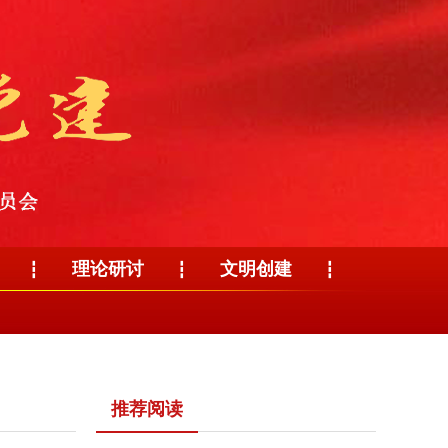
理论研讨
文明创建
┇
┇
┇
推荐阅读