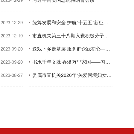
统筹发展和安全 护航“十五五”新征程——第五期“娄直·青视角”活动举办
2023-12-29
市直机关第三十八期入党积极分子培训班开班 刘小辉出席开班式并作专题辅导
2023-12-19
送戏下乡走基层 服务群众践初心——娄底市地域文化传承研究中心联合省花鼓戏保护传承中心走进油溪桥村
2023-09-20
书承千年文脉 香溢万里家国——习近平文化思想引领书香社会建设
2023-09-20
娄底市直机关2026年“关爱困境妇女儿童·圆梦微心愿”公益募捐活动部署会召开
2023-08-27