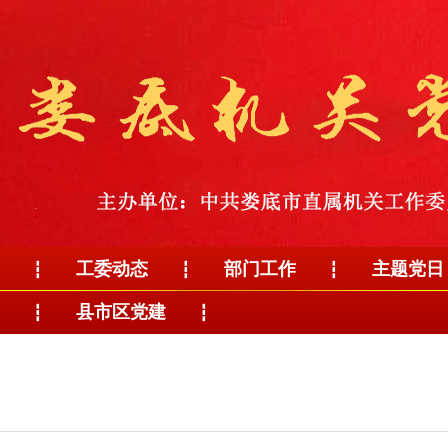
工委动态
部门工作
主题党日
┇
┇
┇
县市区党建
┇
┇